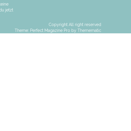
keine
u jetzt
Copyright All right reserved
Theme: Perfect Magazine Pro by
Themematic