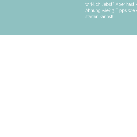
wirklich liebst? Aber hast 
Ahnung wie? 3 Tipps wie d
starten kannst!
Soul Travelista
Travelista by Heart and Soul. Travelblog & Lifestyle-Blog.
Alleine Reisen als Frau als Thirty-Something. Gedanken
zum Reisen und Leben. Reisetipps, Inspiration und
Mutmacher…