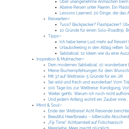
Über unangenehme Anmachen beim al
Alleine Reisen unter Paaren. Ein Pläd
Lessons Learned. 20 Dinge, die das A
Reisearten
Tussi? Backpacker? Flashpacker? Üb
10 Gründe für einen Solo-Roadtrip. Bu
Tipps
Ich habe keine Lust mehr auf Reisen!
Urlaubsfeeling in den Alltag retten. So
Sabbatical: 10 Ideen wie du eine Ausz
Inspiration & Mutmacher
Dein modernes Sabbatical: 10 wunderbare Id
Meine Buchempfehlungen für dein Wunsch
Mit 37 auf Weltreise. 5 Gründe für ein JA!
Sei wild und frech und wunderbar! Vom T
100 Tage bis zur Weltreise: Kündigung, V
Weiter geht’s. Warum ich noch nicht aufhö
Und jedem Anfang wohnt ein Zauber inne… 
Mind & Soul
Ende der Weltreise! Acht Reisende bericht
Beautiful Heartbreaks – bittersüße Abschie
„Fiji Time“ Achtsamkeit auf Fidschianisch
Meerliebe. Meer macht glücklich.