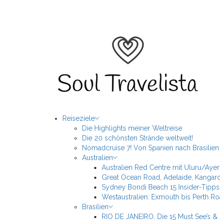
Skip
to
Soul Travelista
content
Primary
Travelista by Heart and Soul. Travelblog & Lifestyle
Reiseziele
Menu
Die Highlights meiner Weltreise
Die 20 schönsten Strände weltweit!
Nomadcruise 7! Von Spanien nach Brasilien
Australien
Australien Red Centre mit Uluru/Aye
Great Ocean Road, Adelaide, Kangaro
Sydney Bondi Beach 15 Insider-Tipps
Westaustralien: Exmouth bis Perth Ro
Brasilien
RIO DE JANEIRO. Die 15 Must See’s & 