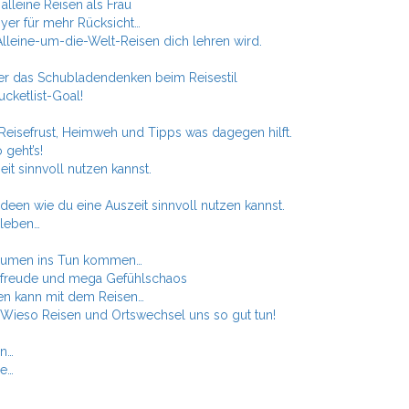
leine Reisen als Frau
oyer für mehr Rücksicht…
lleine-um-die-Welt-Reisen dich lehren wird.
er das Schubladendenken beim Reisestil
cketlist-Goal!
 Reisefrust, Heimweh und Tipps was dagegen hilft.
 geht’s!
eit sinnvoll nutzen kannst.
een wie du eine Auszeit sinnvoll nutzen kannst.
leben…
räumen ins Tun kommen…
orfreude und mega Gefühlschaos
ren kann mit dem Reisen…
Wieso Reisen und Ortswechsel uns so gut tun!
en…
de…