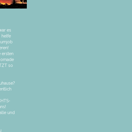
war es
 helfe
raumjob
eren!
 ersten
 Nomade
TZT so
Zuhause?
ntlich
CHTS-
ns!
alle und
u