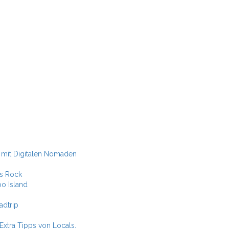
-Blog. Alleine Reisen als Frau als Thirty-Something. Gedanken zum Re
 mit Digitalen Nomaden
rs Rock
o Island
adtrip
Extra Tipps von Locals.