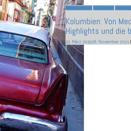
Alleine Reisen
Alleine Reisen
Alleine Reisen
Alleine Reisen
Alleine Reisen
Alleine Reisen
Alleine Reisen
Alleine Reisen
Kolumbien
Mind & Soul
Mind & Soul
Mind & Soul
Australien
Mind & Soul
Mind & Soul
Philippinen
Gruppenr
Reisetip
Reisetip
Mutmac
Reisest
Reiset
Kolumbien: Von Med
Lessons Learned. 20
Herausforderung: Al
Ich habe keine Lust
Follow the Sun! Cr
Beautiful Heartbrea
Wie fühlen sich die
Abenteuer Philippin
Highlights und die 
die-Welt-Reisen dic
Plädoyer für mehr
Heimweh und Tipps 
Australien: von Pe
Abschiede auf eine
an?
auf eigene Faust?
25. März 2019
18. November 2018
27. Oktober 2018
15. September 2018
5. Juni 2018
3. Juni 2018
31. Mai 2018
31. Mai 2018
9. Juli 2018
12. Januar 2019
7. Juni 2018
4. Juni 2018
26. November 2021
27. Oktober 2018
12. Januar 201
By :
By :
By :
Soultravel
By :
By :
Soultra
Soultr
Soult
So