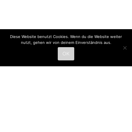
Diese Website benutzt Cookies. Wenn du die Website weiter
nutzt, gehen wir von deinem Einverständnis aus.
OK
NEUESTE BEITRÄGE
Das Leben als Reise: Erst war es die eigene Wandlung,
nun helfe ich anderen dabei sich Traumjob und
Wunschleben zu kreieren!