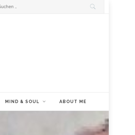
chen
ch:
 als Frau als Thirty-Something.
 und Mutmacher…
MIND & SOUL
ABOUT ME