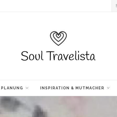
Su
na
Soul Travelista
 Travelblog & Lifestyle-Blog. Alleine Reisen
eisen und Leben. Reisetipps, Inspiration
& PLANUNG
INSPIRATION & MUTMACHER