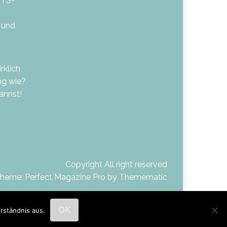
HTS-
 und
rklich
ng wie?
kannst!
Copyright All right reserved
heme: Perfect Magazine Pro by
Themematic
OK
rständnis aus.