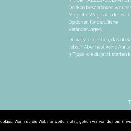
Mit dem ALLES-ODER-NIC
Denken beschränken wir uns!
Mögliche Wege aus der Falle
Optionen für berufliche
Veränderungen.
Du willst ein Leben, das du wi
liebst? Aber hast keine Ahnu
3 Tipps wie du jetzt starten 
SOUL TRAVELISTA
Travelista by Heart and Soul. Travelblog &
Lifestyle-Blog. Alleine Reisen als Frau als Thirty-
T
Something. Gedanken zum Reisen und Leben.
Reisetipps, Inspiration und Mutmacher…
ookies. Wenn du die Website weiter nutzt, gehen wir von deinem Einve