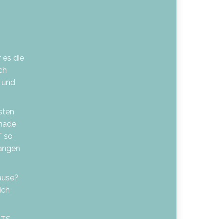
 es die
ch
 und
sten
omade
T so
angen
ause?
ich