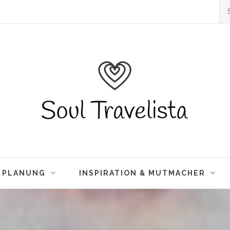
Su
na
Soul Travelista
 Travelblog & Lifestyle-Blog. Alleine Reisen
eisen und Leben. Reisetipps, Inspiration
& PLANUNG
INSPIRATION & MUTMACHER