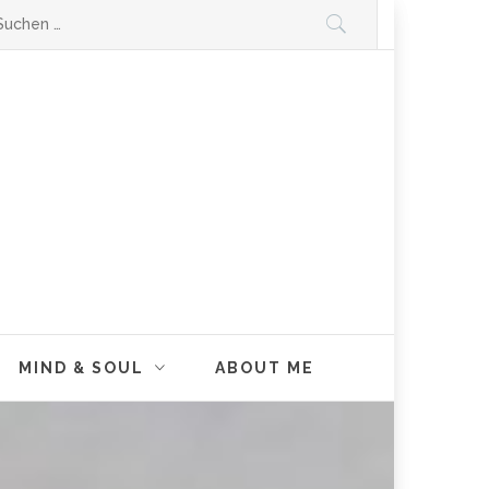
chen
ch:
 als Frau als Thirty-Something.
 und Mutmacher…
MIND & SOUL
ABOUT ME