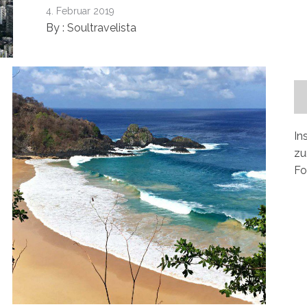
4. Februar 2019
By :
Soultravelista
In
zu
Fo